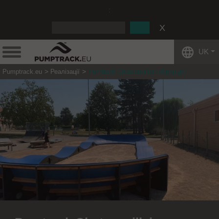
:
UK
Pumptrack.eu
Реалізації
Pumtrack Chateauvillain (Франція)