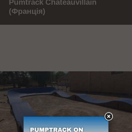
Pumtrack Chateauvillain
(Франція)
У Франції, в Шатовієні, з'явилася ще один наш памп-трек.