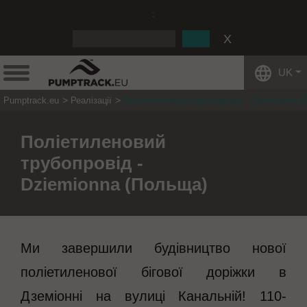
:
UK
Pumptrack.eu
Реалізації
Поліетиленовий трубопровід - Dziemionna 
Поліетиленовий
трубопровід -
Dziemionna (Польща)
Ми завершили будівництво нової
поліетиленової бігової доріжки в
Дземіонні на вулиці Канальній! 110-