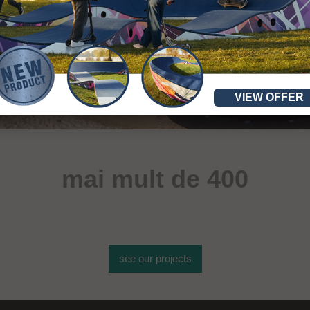
VIEW OFFER
mai mult de 400
de obiecte sportive
see our projects