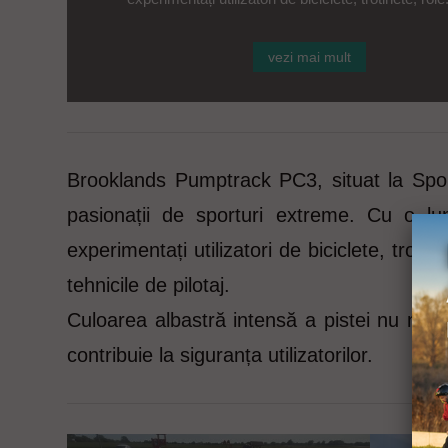
vezi mai mult
Brooklands Pumptrack PC3, situat la Spor
pasionații de sporturi extreme. Cu o lu
experimentați utilizatori de biciclete, troti
tehnicile de pilotaj.
Culoarea albastră intensă a pistei nu numai
contribuie la siguranța utilizatorilor.