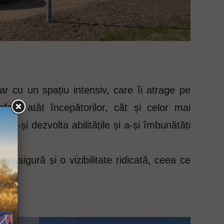
 cu un spațiu intensiv, care îi atrage pe
eră atât începătorilor, cât și celor mai
u a-și dezvolta abilitățile și a-și îmbunătăți
 asigură și o vizibilitate ridicată, ceea ce