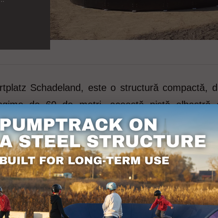
tplatz Schadeland, este o structură compactă, dar
ngime de 60 de metri, această pistă albastră of
nete, role sau skateboard-uri condițiile perfecte pentr
 că sporește atractivitatea estetică a acesteia, dar