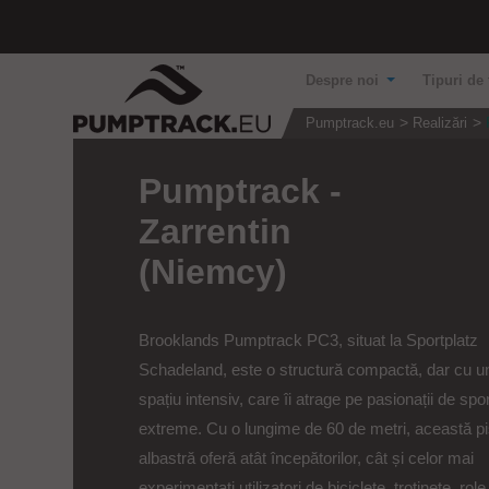
Despre noi
Tipuri de 
Pumptrack.eu
Realizări
Pumptrack -
Zarrentin
(Niemcy)
Brooklands Pumptrack PC3, situat la Sportplatz
Schadeland, este o structură compactă, dar cu u
spațiu intensiv, care îi atrage pe pasionații de spor
extreme. Cu o lungime de 60 de metri, această pi
albastră oferă atât începătorilor, cât și celor mai
experimentați utilizatori de biciclete, trotinete, role.