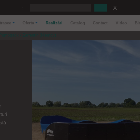
:
trasee
Oferta
Realizări
Catalog
Contact
Video
Bl
Pumptrack - Zarrentin (Niemcy)
n
turi
stă
..