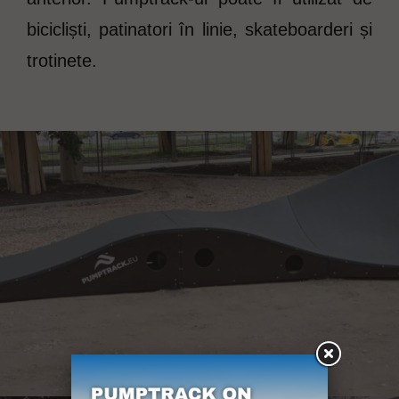
bicicliști, patinatori în linie, skateboarderi și
trotinete.