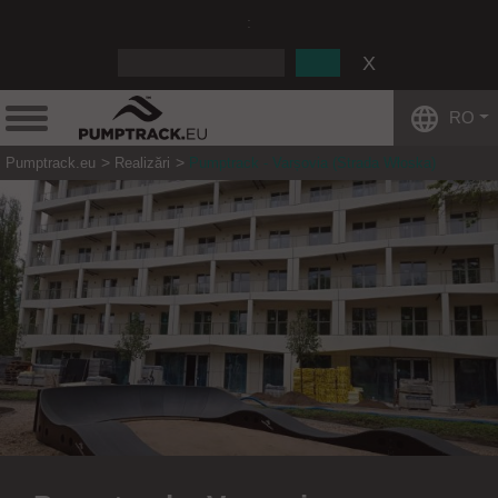
:
RO
Pumptrack.eu
Realizări
Pumptrack - Varșovia (Strada Włoska)