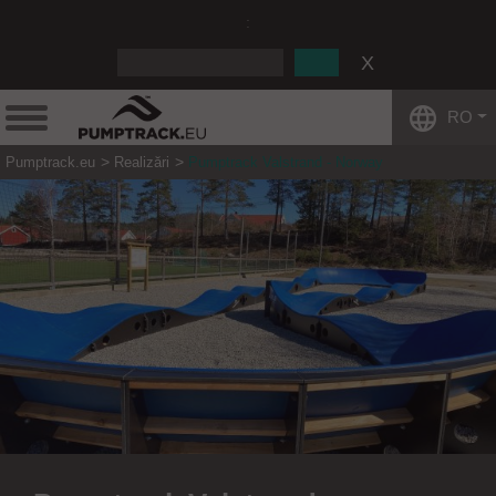
:
RO
Pumptrack.eu
Realizări
Pumptrack Valstrand - Norway