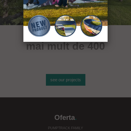
mai mult de 400
de obiecte sportive
see our projects
Oferta
.
PUMPTRACK FAMILY