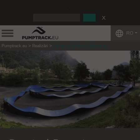
:
RO
Pumptrack.eu
Realizări
Pumptrack Rousset (Francja)