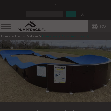
:
RO
Pumptrack.eu
Realizări
Pumptrack - Pont-d Ain (Francja)