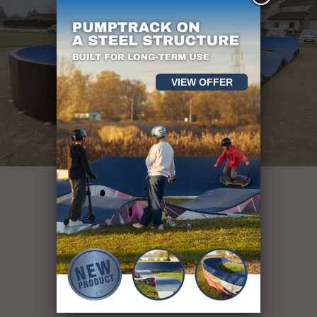
VIEW OFFER
mai mult de 400
de obiecte sportive
see our projects