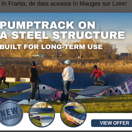
 în Franța, de data aceasta în Mauges sur Loire!
mai mult de 400
de obiecte sportive
VIEW OFFER