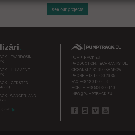
see our projects
izări
.
CK – TVARDOSIN
PUMPTRACK.EU
IA)
PRODUCTION: TECHRAMPS, UL.
ORGANKI 2, 31-990 KRAKÓW
ACK – HUMMENE
IA)
PHONE: +48 12 200 26 35
FAX: +48 12 312 06 96
ACK – GEDSTED
ARCA)
MOBILE: +48 506 000 140
INFO@PUMPTRACK.EU
ACK - WANGERLAND
IA)
rojects