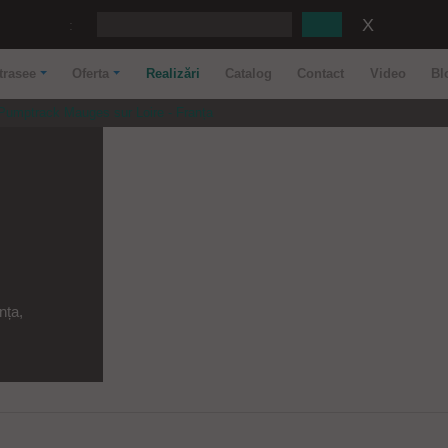
:
trasee
Oferta
Realizări
Catalog
Contact
Video
Bl
Pumptrack Mauges sur Loire - Franța
nța,