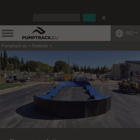
:
RO
Pumptrack.eu
Realizări
Pumptrack Lorgues (Francja)