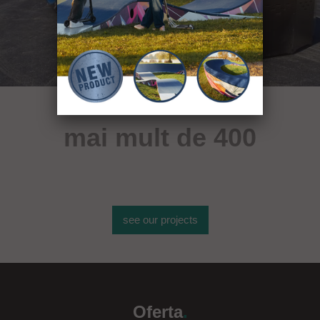
mai mult de 400
de obiecte sportive
see our projects
Oferta
.