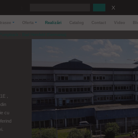
:
trasee
Oferta
Realizări
Catalog
Contact
Video
Bl
Pumptrack - Bad Hersfeld (Germania)
1E ,
din
ie cu
oferind
i.