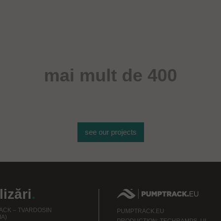
mai mult de 400
de obiecte sportive
see our projects
izări
.
CK – TVARDOSIN
PUMPTRACK.EU
IA)
PRODUCTION: TECHRAMPS, UL.