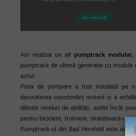
vezi mai mult
Am realizat un alt
pumptrack modular
pumptrack de ultimă generație cu module driv
activi.
Pista de pompare a fost instalată pe o s
dezvoltarea coordonării motorii și a echilib
diferite niveluri de abilități, astfel încât p
pentru biciclete, trotinete, skateboard-uri și 
Pumptrack-ul din Bad Hersfeld este un alt e