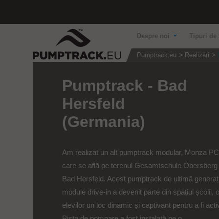
Despre noi
Tipuri de 
Pumptrack.eu
Realizări
Pumptrack - Bad
Hersfeld
(Germania)
Am realizat un alt pumptrack modular, Monza PC
care se află pe terenul Gesamtschule Obersberg 
Bad Hersfeld. Acest pumptrack de ultimă generaț
module drive-in a devenit parte din spațiul școlii, 
elevilor un loc dinamic și captivant pentru a fi activ
Pista de pompare a fost instalată pe o...