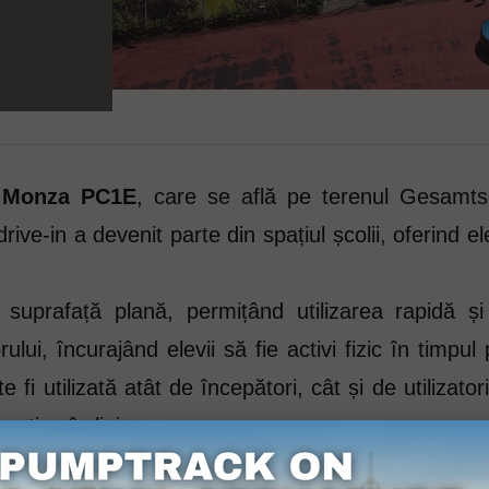
, Monza PC1E
, care se află pe terenul Gesamts
e-in a devenit parte din spațiul școlii, oferind ele
uprafață plană, permițând utilizarea rapidă și 
rului, încurajând elevii să fie activi fizic în timpu
oate fi utilizată atât de începători, cât și de utiliza
patine în linie.
xemplu de infrastructură sportivă modernă care int