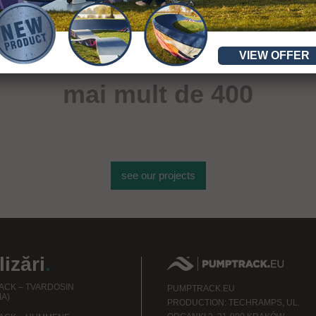
VIEW OFFER
mai mult de 400
de obiecte sportive
see our projects
izări
.
CK – TVARDOSIN
PUMPTRACK.EU
IA)
PRODUCTION: TECHRAMPS, UL.