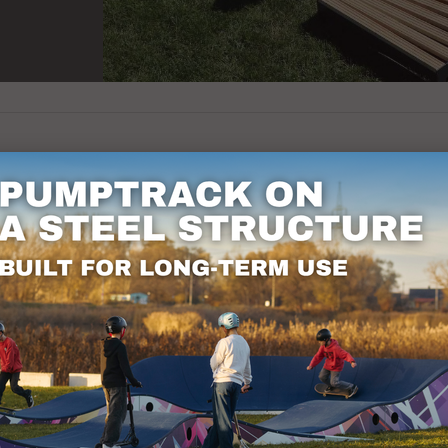
sarele North Shore, realizate din lemn de zada
clete extreme. Vor funcționa atât pe suprafețe plane