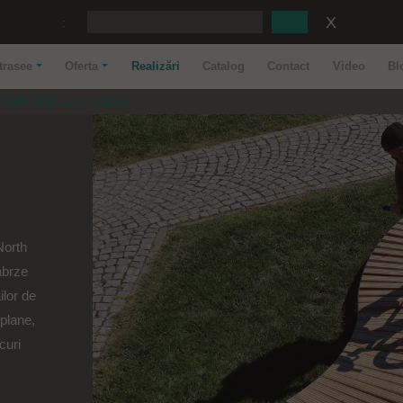
:
trasee
Oferta
Realizări
Catalog
Contact
Video
Bl
North Shore Larix Zabrze
North
abrze
ilor de
 plane,
curi