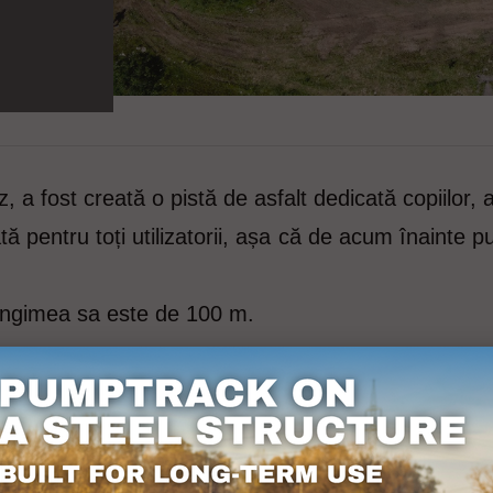
a fost creată o pistă de asfalt dedicată copiilor, ad
tă pentru toți utilizatorii, așa că de acum înainte p
ungimea sa este de 100 m.
amps
entru proiectarea pompei de asfalt.nor