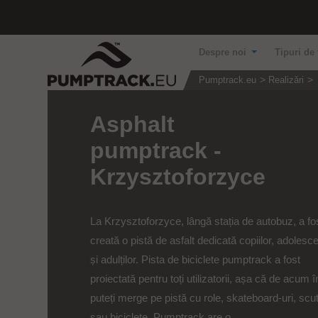
Despre noi
Tipuri de 
Pumptrack.eu
Realizări
Asphalt
pumptrack -
Krzysztoforzyce
La Krzysztoforzyce, lângă stația de autobuz, a fo
creată o pistă de asfalt dedicată copiilor, adolesce
și adulților. Pista de biciclete pumptrack a fost
proiectată pentru toți utilizatorii, așa că de acum î
puteți merge pe pistă cu role, skateboard-uri, scu
sau biciclete. Pumptrack are o...