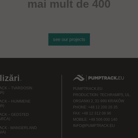
mai mult de 400
de obiecte sportive
see our projects
izări
.
CK – TVARDOSIN
PUMPTRACK.EU
IA)
PRODUCTION: TECHRAMPS, UL.
ORGANKI 2, 31-990 KRAKÓW
ACK – HUMMENE
IA)
PHONE: +48 12 200 26 35
FAX: +48 12 312 06 96
ACK – GEDSTED
ARCA)
MOBILE: +48 506 000 140
INFO@PUMPTRACK.EU
ACK - WANGERLAND
IA)