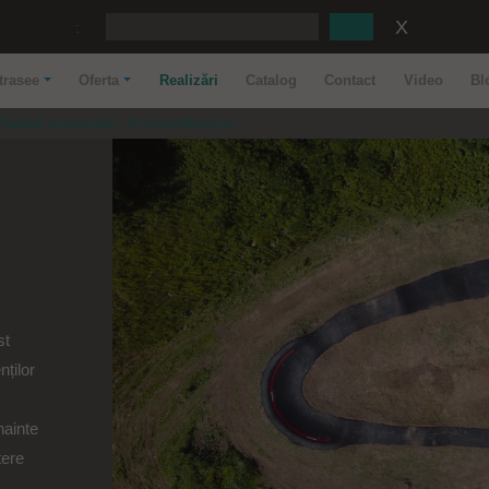
:
trasee
Oferta
Realizări
Catalog
Contact
Video
Bl
Asphalt pumptrack - Krzysztoforzyce
st
nților
nainte
tere