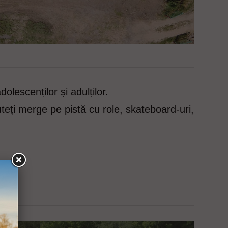
olescenților și adulților.
uteți merge pe pistă cu role, skateboard-uri,