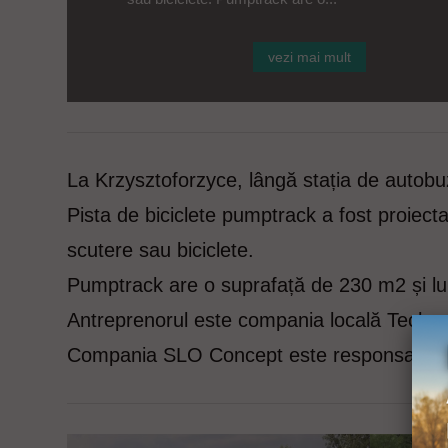
vezi mai mult
La Krzysztoforzyce, lângă stația de autobuz, 
Pista de biciclete pumptrack a fost proiecta
scutere sau biciclete.
Pumptrack are o suprafață de 230 m2 și l
Antreprenorul este compania locală Techr
Compania SLO Concept este responsabilă p