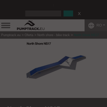
:
RO
Pumptrack.eu
Oferta
North shore - bike track
North Shore NS17