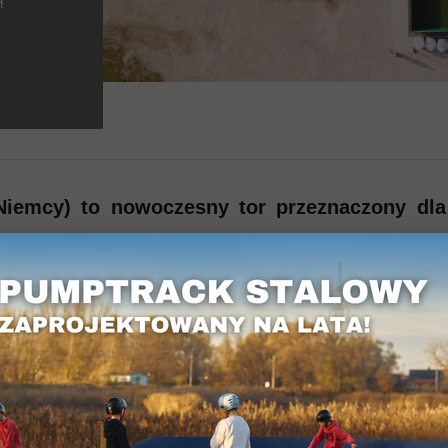
Niemcy) to nowoczesny tor przeznaczony dl
olietylenu, co zapewnia trwałość i bezpieczeń
rakterystyczną cechą toru jest jego intensywnie n
łożony w malowniczej okolicy Wilhelmsdorfu, ide
em dla osób szukających emocji oraz poprawy s