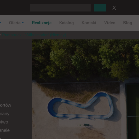
:
Oferta
Realizacje
Katalog
Kontakt
Video
Blog
Pumptrack - Wilhelmsdorf (Niemcy)
portów
onany
stwo
anele
ą