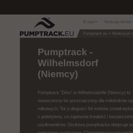
O nas
Rodzaje torów
Pumptrack.eu
Realizacje
Pumptrack -
Wilhelmsdorf
(Niemcy)
Pumptrack "Dino" w Wilhelmsdorfie (Niemcy) to
nowoczesny tor przeznaczony dla miłośników s
rolkowych. Tor o długości 54 metrów został wyk
z polietylenu, co zapewnia trwałość i bezpieczeń
użytkowników. Struktura pumptracka obejmuje p
wejściowe i wyjściowe. Charakterystyczną cech