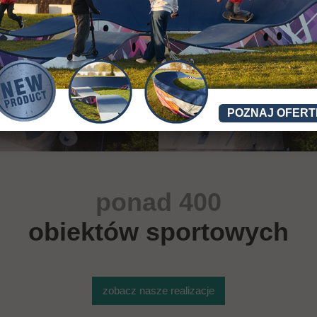
POZNAJ OFERT
ponad 400
obiektów sportowych
zobacz nasze realizacje