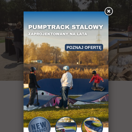
POZNAJ OFERTĘ
ponad 400
obiektów
sportowych