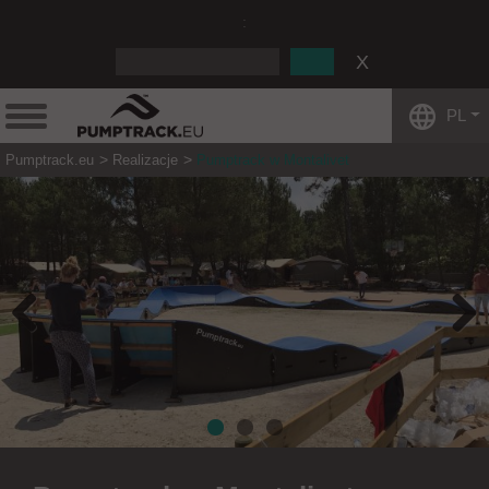
:
PL
Pumptrack.eu
Realizacje
Pumptrack w Montalivet
Previous
Next