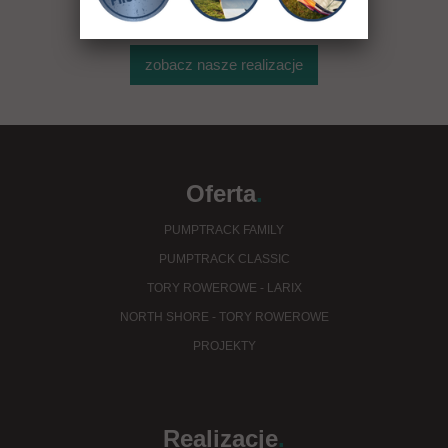
zobacz nasze realizacje
Oferta
.
PUMPTRACK FAMILY
PUMPTRACK CLASSIC
TORY ROWEROWE - LARIX
NORTH SHORE - TORY ROWEROWE
PROJEKTY
Realizacje
.