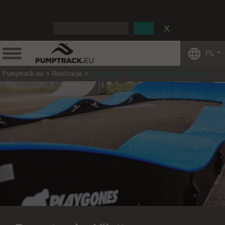
:
PL
Pumptrack.eu
Realizacje
Pumptrack - Vilette d\'Anthon (Francja)