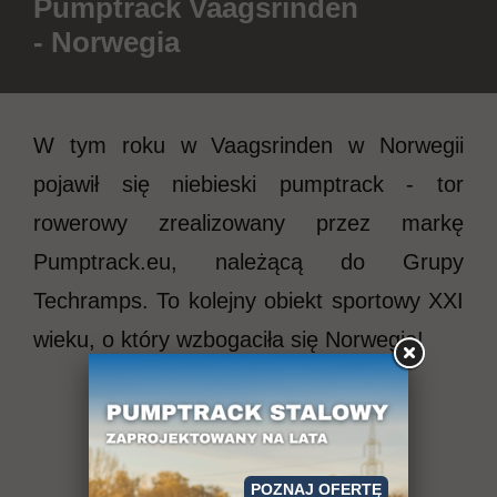
Pumptrack Vaagsrinden
- Norwegia
W tym roku w Vaagsrinden w Norwegii
pojawił się niebieski pumptrack - tor
rowerowy zrealizowany przez markę
Pumptrack.eu, należącą do Grupy
Techramps. To kolejny obiekt sportowy XXI
wieku, o który wzbogaciła się Norwegia!
POZNAJ OFERTĘ