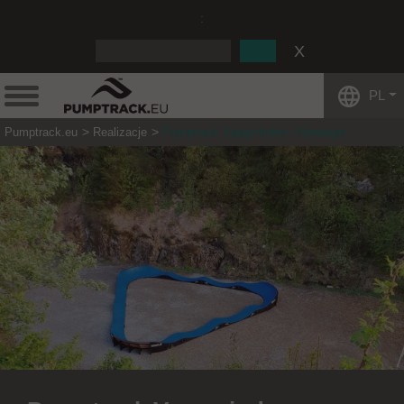
:
PL
Pumptrack.eu
Realizacje
Pumptrack Vaagsrinden - Norwegia