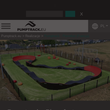
:
PL
Pumptrack.eu
Realizacje
Pumptrack - Pierrefort (Francja)