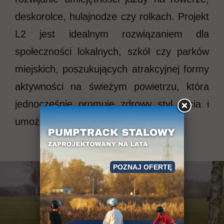
deskorolce, hulajnodze czy rolkach. Projekt
L2 jest idealnym rozwiązaniem dla
społeczności lokalnych, szkół czy parków
miejskich, poszukujących atrakcyjnej formy
aktywności na świeżym powietrzu, która
jednocześnie promuje zdrowy styl życia i
umożliwia rozwój sportowych pasji.
POZNAJ OFERTĘ