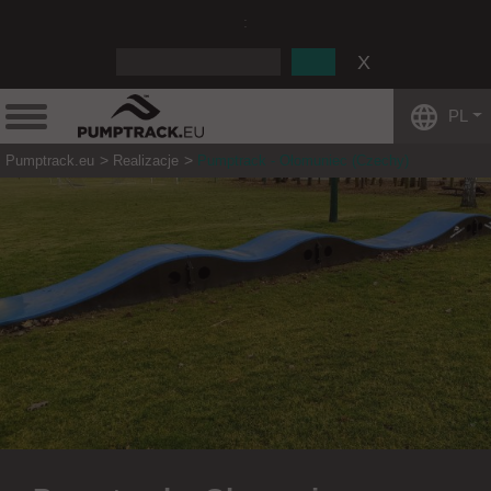
:
PL
Pumptrack.eu
Realizacje
Pumptrack - Ołomuniec (Czechy)