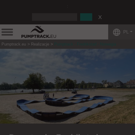
:
PL
Pumptrack.eu
Realizacje
Pumptrack - Fredrikstad - Norwegia