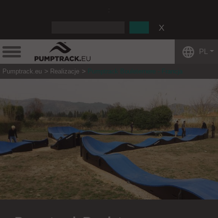
:
PL
Pumptrack.eu
Realizacje
Pumptrack Bouleternere - Francja