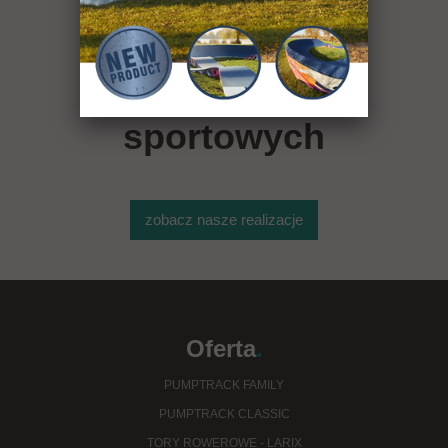
ponad 400
obiektów
sportowych
zobacz nasze realizacje
Oferta
.
PUMPTRACK FAMILY
PUMPTRACK CLASSIC
TORY ROWEROWE - LARIX