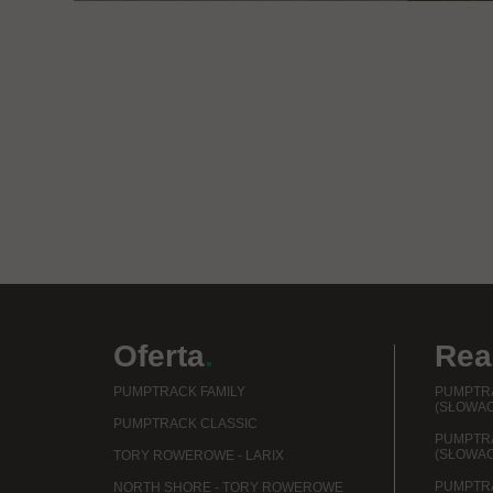
Oferta
.
Rea
PUMPTRACK FAMILY
PUMPTRA
(SŁOWAC
PUMPTRACK CLASSIC
PUMPTR
(SŁOWAC
TORY ROWEROWE - LARIX
PUMPTRA
NORTH SHORE - TORY ROWEROWE