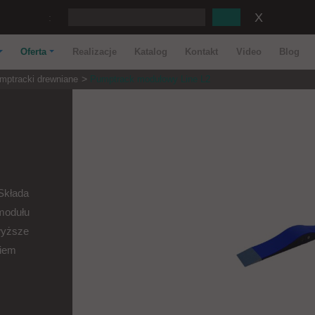
:
Oferta
Realizacje
Katalog
Kontakt
Video
Blog
mptracki drewniane
Pumptrack modułowy Line L2
 Składa
 modułu
wyższe
niem