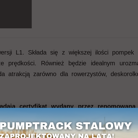
wersji L1. Składa się z większej ilości pompe
e prędkości. Również będzie idealnym urozma
da atrakcją zarówno dla rowerzystów, deskorol
adają certyfikat wydany przez renomowaną
najwyższymi międzynarodowymi standardami. 
 najwyższej jakości produktów i ich bezpiecz