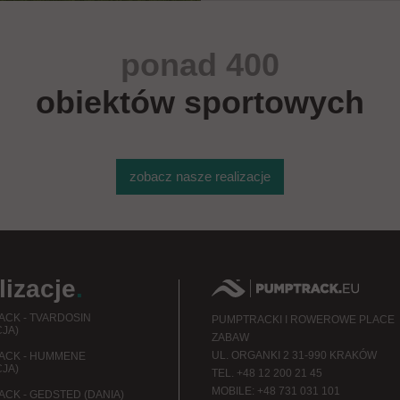
ponad 400
obiektów sportowych
zobacz nasze realizacje
lizacje
.
CK - TVARDOSIN
PUMPTRACKI I ROWEROWE PLACE
JA)
ZABAW
UL. ORGANKI 2 31-990 KRAKÓW
ACK - HUMMENE
JA)
TEL. +48 12 200 21 45
MOBILE: +48 731 031 101
CK - GEDSTED (DANIA)