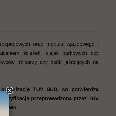
k rozpędowych oraz modułu wjazdowego i
iceniem ścieżek, alejek parkowych czy
kowców, rolkarzy czy osób jeżdzących na
 organizację TÜV SÜD, co potwierdza
Certyfikacja przeprowadzona przez TÜV
eństwo.