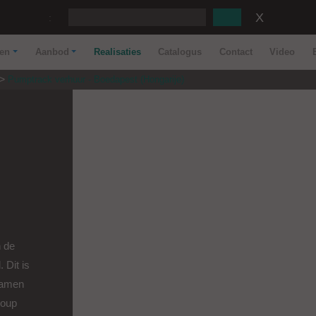
:
nen
Aanbod
Realisaties
Catalogus
Contact
Video
Pumptrack verhuur - Boedapest (Hongarije)
 de
 Dit is
Samen
roup