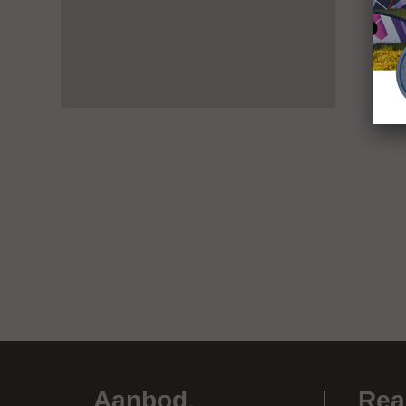
Aanbod
.
Rea