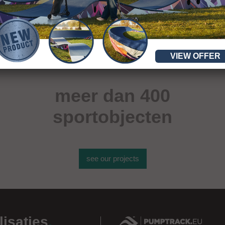
VIEW OFFER
meer dan 400
sportobjecten
see our projects
lisaties
.