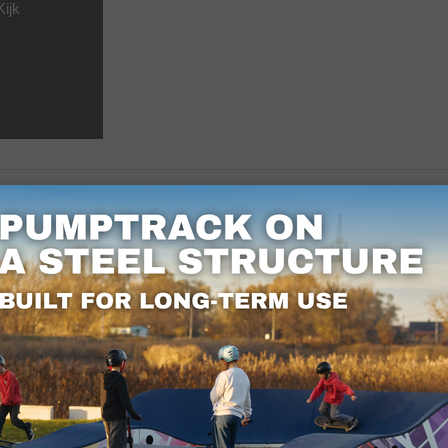
Kijk
den de gelegenheid om in Budapest te worden uit
en vormen wij de Techramps Group en leveren wij
: www.grupatechramps.com.