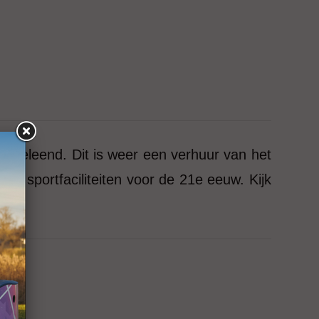
geleend. Dit is weer een verhuur van het
 sportfaciliteiten voor de 21e eeuw. Kijk