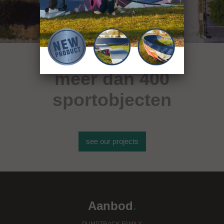
meer dan 400
sportobjecten
see our projects
Aanbod
.