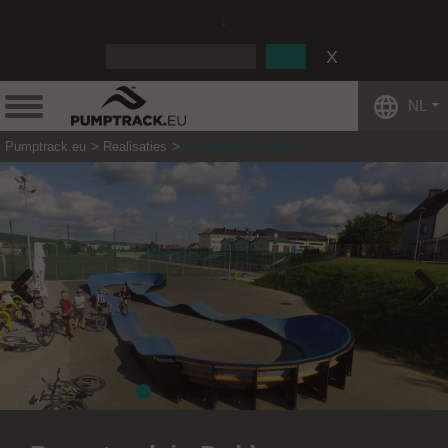
:
NL
Pumptrack.eu
Realisaties
Pumptrack in Dukla
Previous
Next