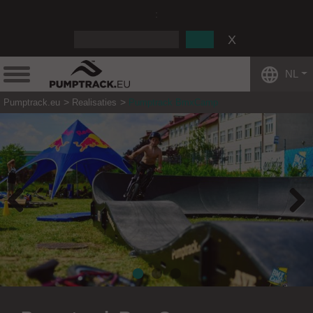
:
NL
Pumptrack.eu
Realisaties
Pumptrack BmxCamp
Previous
Next