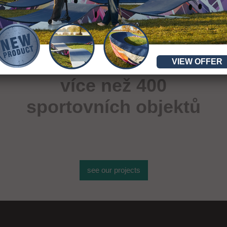
VIEW OFFER
více než 400
sportovních objektů
see our projects