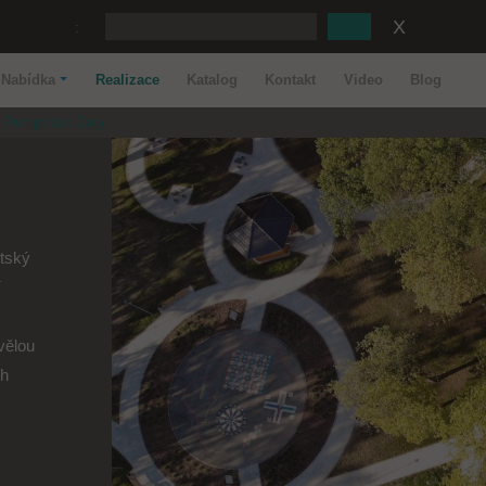
:
Nabídka
Realizace
Katalog
Kontakt
Video
Blog
Pumptrack Zary
tský
í
vělou
ch