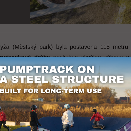
zyża (Městský park) byla postavena 115 metrů
mptracková dráha
poskytuje skvělou zábavu a 
e
pumptracková dráha
nejen mimořádně odolná, ale
a skateboardu. Je ideálním místem pro rozvoj dove