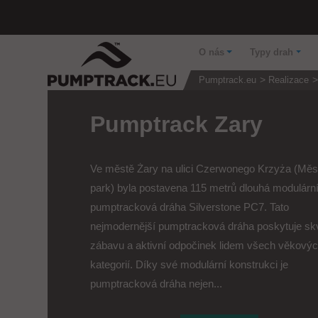
O nás
Typy drah
Pumptrack.eu
Realizace
Pumptrack Zary
Ve městě Żary na ulici Czerwonego Krzyża (Měs
park) byla postavena 115 metrů dlouhá modulárn
pumptracková dráha Silverstone PC7. Tato
nejmodernější pumptracková dráha poskytuje sk
zábavu a aktivní odpočinek lidem všech věkový
kategorií. Díky své modulární konstrukci je
pumptracková dráha nejen...