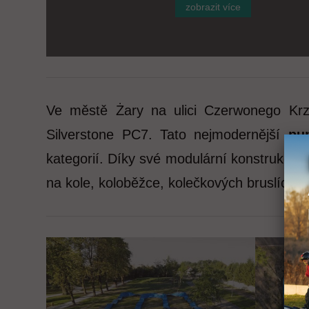
zobrazit více
Ve městě Żary na ulici Czerwonego Kr
Silverstone PC7. Tato nejmodernější
pu
kategorií. Díky své modulární konstrukci j
na kole, koloběžce, kolečkových bruslích 