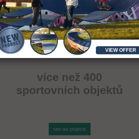
VIEW OFFER
více než 400
sportovních objektů
see our projects