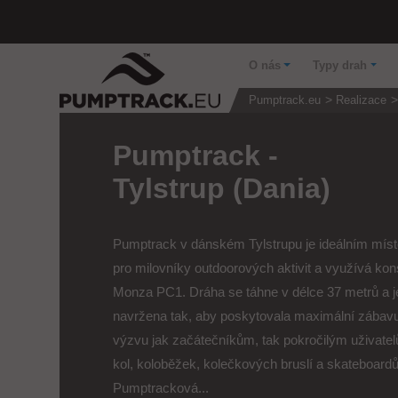
O nás
Typy drah
Pumptrack.eu
Realizace
Pumptrack -
Tylstrup (Dania)
Pumptrack v dánském Tylstrupu je ideálním mís
pro milovníky outdoorových aktivit a využívá kon
Monza PC1. Dráha se táhne v délce 37 metrů a j
navržena tak, aby poskytovala maximální zábav
výzvu jak začátečníkům, tak pokročilým uživate
kol, koloběžek, kolečkových bruslí a skateboardů
Pumptracková...