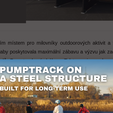
ím místem pro milovníky outdoorových aktivit 
 aby poskytovala maximální zábavu a výzvu jak za
rdů. Pumptracková dráha v Tylstrupu je vyrobena z
atelsky přívětivý pro všechny věkové skupiny, takž
mptrack se nachází v malebném okolí Tylstrupu, je 
le i turisty z jiných oblastí Dánska a zahraničí.