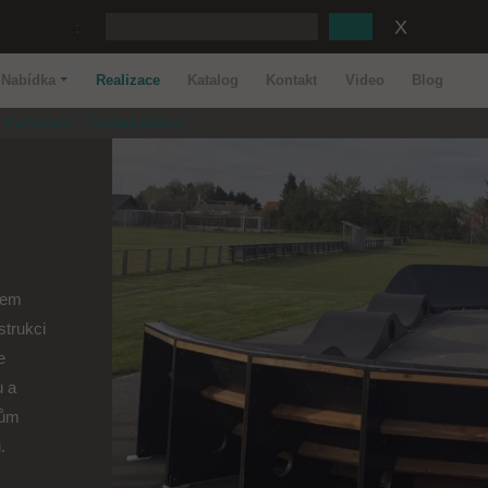
:
Nabídka
Realizace
Katalog
Kontakt
Video
Blog
Pumptrack - Tylstrup (Dania)
tem
strukci
e
u a
lům
.