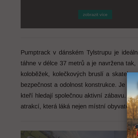
zobrazit více
Pumptrack v dánském Tylstrupu je ideáln
táhne v délce 37 metrů a je navržena tak,
koloběžek, kolečkových bruslí a skateboa
bezpečnost a odolnost konstrukce. Je uživ
kteří hledají společnou aktivní zábavu. Pu
atrakcí, která láká nejen místní obyvatele, a