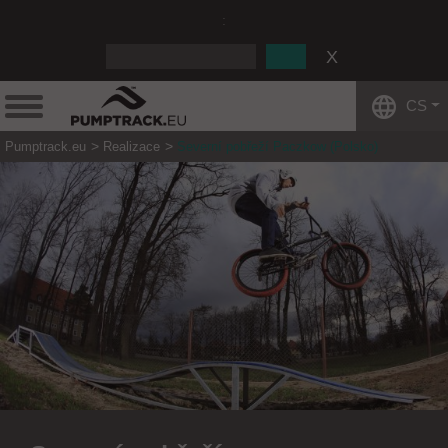
:
CS
Pumptrack.eu
Realizace
Severní pobřeží Paczkow (Polsko)