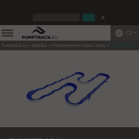
:
CS
Pumptrack.eu
Nabídka
Polyethylenové čerpací dráhy
PUMPTRACK R