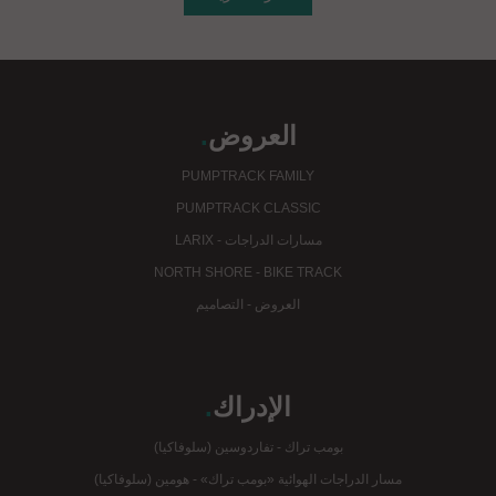
العروض
.
PUMPTRACK FAMILY
PUMPTRACK CLASSIC
مسارات الدراجات - LARIX
NORTH SHORE - BIKE TRACK
العروض - التصاميم
الإدراك
.
بومب تراك - تفاردوسين (سلوفاكيا)
مسار الدراجات الهوائية «بومب تراك» - هومين (سلوفاكيا)