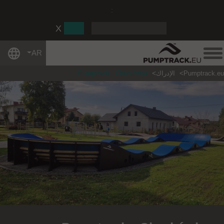
:
AR
Pumptrack.eu
الإدراك
Pumptrack - Chorkówka