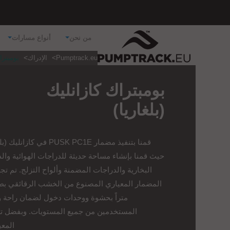
من نحن
أنواع مسارات
Pumptrack.eu
الإدراك
بومبتراك
بومبتراك كازانليك
(بلغاريا)
قمنا بتنفيذ مضمار PUSK PC1E في كازان
حيث قمنا بإنشاء مساحة حديثة للدراجات الهوائية وال
البخارية والدراجات المضمنة وألواح التزلج. تم تجه
متراً بحشوة ووحدات دخول لضمان راحة 
المستخدمين من جميع المستويات. وبفضل ت
المعي