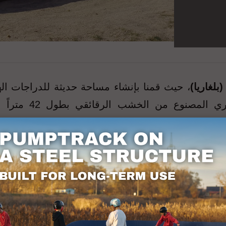
، حيث قمنا بإنشاء مساحة حديثة للدراجات اله
وألواح التزلج. ت
راك مثالي لتعلم وتطوير تقنيات الركوب. يسمح التصمي
واسة.
خرى في تطوير البنية التحتية الرياضية في بلغاريا، م