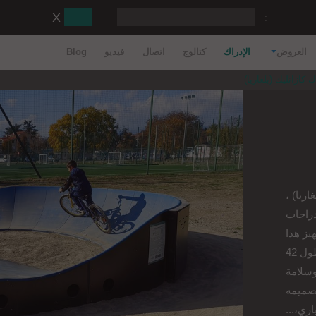
:
العروض
الإدراك
كتالوج
اتصال
فيديو
Blog
 كازانليك (بلغاريا)
ليك (بلغاريا) ،
دراجات
يز هذا
المضمار المعياري المصنوع من الخشب الرقائقي بطول 42
وسلامة
صميمه
اري،...