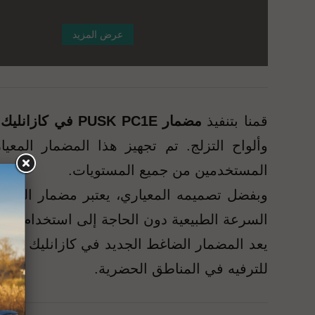
عرض المزيد
قمنا بتنفيذ
مضمار PUSK PC1E في كازانليك (بلغاريا)
المستخدمين من جميع المستويات.
وبفضل تصميمه المعياري، يعتبر مضمار البوم ت
السرعة الطبيعية دون الحاجة إلى استخدام الد
يعد المضمار الضاغط الجديد في كازانليك خطوة أ
للترفيه في المناطق الحضرية.