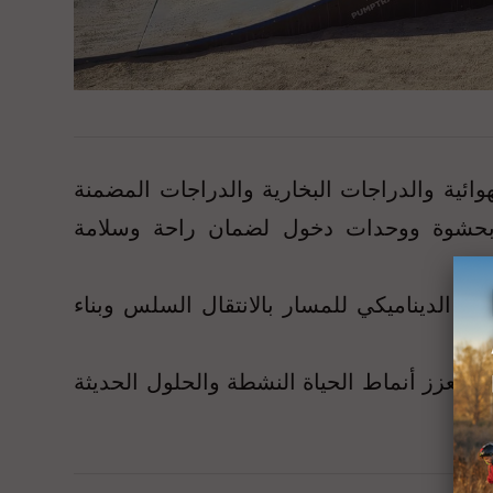
وائية والدراجات البخارية والدراجات المضمنة
م تجهيز هذا المضمار المعياري المصنوع من الخشب الرقائقي بطول 42 متراً بحشوة ووحدات دخول لضمان راحة وسلامة
م الديناميكي للمسار بالانتقال السلس وبناء
ما يعزز أنماط الحياة النشطة والحلول الحديثة