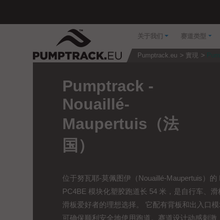
关于我们
赛道类型
Pumptrack.eu
實現
Pum
Pumptrack -
Nouaillé-
Maupertuis（法
国）
位于努瓦耶-莫佩图伊（Nouaillé-Maupertuis）的 D
PC4BE 模块化塑胶跑道长 54 米，是自行车、
滑板爱好者的理想选择。 它配有背板和出入口模
可确保顺利安全地使用跑道。赛道设计动感刺激