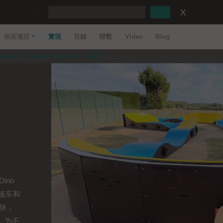
:
供应项目
實現
目錄
聯繫
Video
Blog
ptrack - Nouaillé-Maupertuis（法国）
ino
滑板车和
块，
，为不