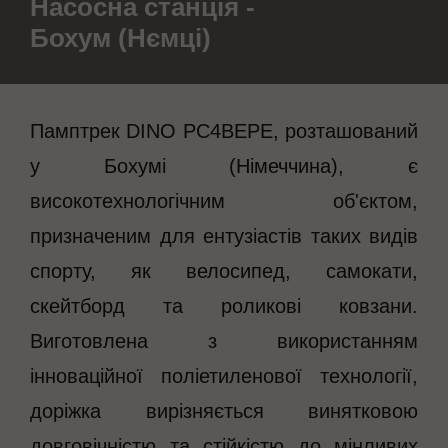
Насосна станція -
Бохум (Нємці)
Памптрек DINO PC4BEPE, розташований
у Бохумі (Німеччина), є
високотехнологічним об'єктом,
призначеним для ентузіастів таких видів
спорту, як велосипед, самокати,
скейтборд та роликові ковзани.
Виготовлена з використанням
інноваційної поліетиленової технології,
доріжка вирізняється винятковою
довговічністю та стійкістю до мінливих