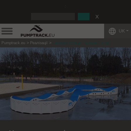
:
UK
Pumptrack.eu
Реалізації
Насосна станція - Бохум (Нємці)