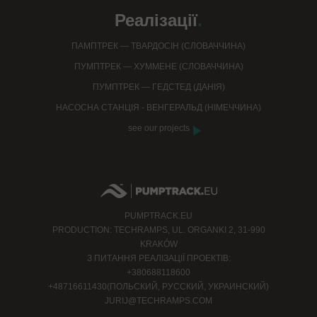
Реалізації
.
ПАМПТРЕК — ТВАРДОСІН (СЛОВАЧЧИНА)
ПУМПТРЕК — ХУММЕНЕ (СЛОВАЧЧИНА)
ПУМПТРЕК — ГЕДСТЕД (ДАНІЯ)
НАСОСНА СТАНЦІЯ - ВЕНГЕРАЛЬД (НІМЕЧЧИНА)
see our projects
PUMPTRACK.EU
PRODUCTION: TECHRAMPS, UL. ORGANKI 2, 31-990
KRAKÓW
З ПИТАННЯ РЕАЛІЗАЦІЇ ПРОЕКТІВ:
+380688118600
+48716611430(ПОЛЬСКИЙ, РУССКИЙ, УКРАИНСКИЙ)
JURIJ@TECHRAMPS.COM