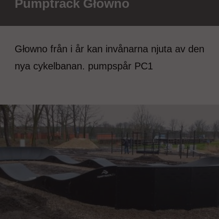
Pumptrack Głowno
Głowno från i år kan invånarna njuta av den
nya cykelbanan. pumpspår PC1