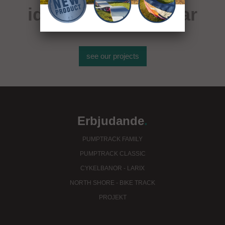
idrottsanläggningar
see our projects
Erbjudande
.
PUMPTRACK FAMILY
PUMPTRACK CLASSIC
CYKELBANOR - LARIX
NORTH SHORE - BIKE TRACK
PROJEKT