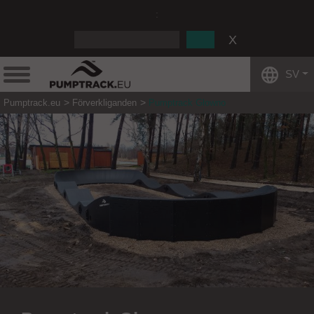
:
SV
Pumptrack.eu
Förverkliganden
Pumptrack Głowno