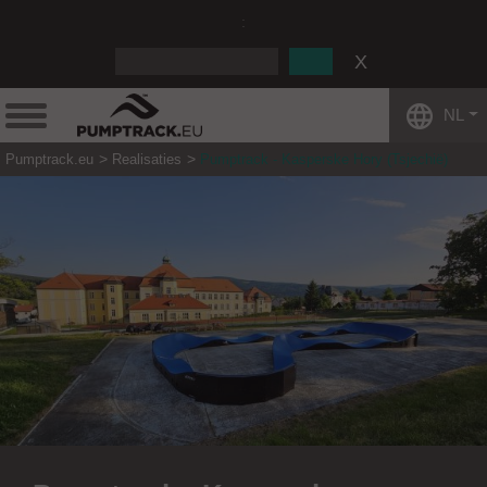
:
NL
Pumptrack.eu
Realisaties
Pumptrack - Kasperske Hory (Tsjechië)