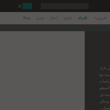
:
العروض
الإدراك
كتالوج
اتصال
فيديو
Blog
المضخة - موهلهاوزن (نيمسي)
PC منتزه كلايس بارك
يمه مع
رياضات
 السطو
بتدئين
دمين على حد سواء. يقع في وايدستراسيه 52، ويمكن
صول...