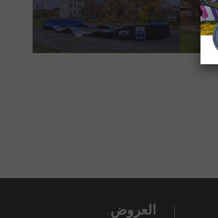
العروض
.