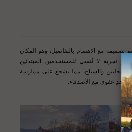
يمه المبتكر. تم تصميمه مع الاهتمام بالتفاصيل، وهو المكان
فر تجربة لا تُنسى للمستخدمين المبتدئين
ه بسهولة من قِبل السكان المحليين والسياح، مما يشجع على ممارسة