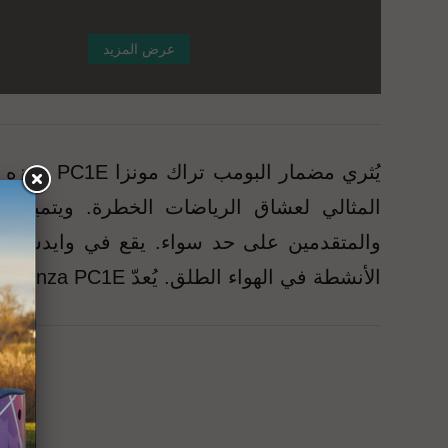
عرض المزيد
يُثري مضم
المثالي لعشاق الرياضات الخطرة. ويتميز ب
الأنشطة في الهواء الطلق. يُعدّ Pumptrack Monza PC1E المكان المثالي لجلسة تدريب بعد الظهيرة أو تحدٍ عفوي مع الأصدقاء.