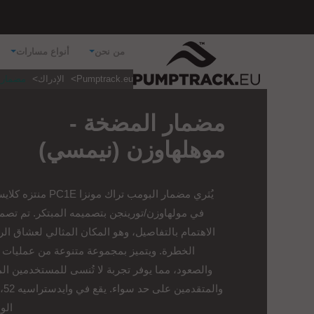
من نحن
أنواع مسارات
Pumptrack.eu
الإدراك
مضمار 
مضمار المضخة -
موهلهاوزن (نيمسي)
يُثري مضمار البومب تراك مونزا 1E
في مولهاوزن/تورينجن بتصميمه المبتكر. تم تصم
الاهتمام بالتفاصيل، وهو المكان المثالي لعشاق ال
الخطرة. ويتميز بمجموعة متنوعة من عمليات
والصعود، مما يوفر تجربة لا تُنسى للمستخدمين الم
والمتق
الو