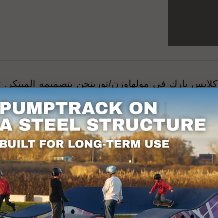
ار البومب تراك مونزا PC1E منتزه كلايس بارك في مولهاوزن/تورينجن بتصم
مجموعة متنوعة من عمليات السطو والصعود، مما يو
والمتقدمين على حد سواء. يقع في وايدستراسيه 52، ويمكن الوصول إلي