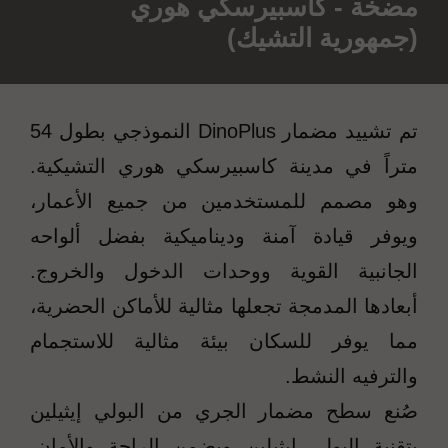
مضخة - كاسبيرسكي هوري
(جمهورية التشيك)
تم تشييد مضمار DinoPlus النموذجي بطول 54
متراً في مدينة كاسبيرسكي هوري التشيكية.
وهو مصمم للمستخدمين من جميع الأعمار،
ويوفر قيادة آمنة وديناميكية بفضل ألواحه
الجانبية القوية ووحدات الدخول والخروج.
أبعادها المدمجة تجعلها مثالية للأماكن الحضرية،
مما يوفر للسكان بيئة مثالية للاستجمام
والترفيه النشط.
صُنع سطح مضمار الجري من البولي إيثيلين
بتقنية البولي إيثيلين ويضمن الراحة والأمان،