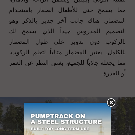
مما يسمح حتى للأطفال الصغار باستخدام
المضمار. هناك جانب آخر جدير بالذكر وهو
التصميم المدروس جيداً الذي يسمح لك
بالركوب دون تدوير على طول المضمار
بالكامل. يعتبر المضمار مثالياً لتعلم الركوب،
مما يجعله جاذباً للجميع، بغض النظر عن العمر
أو القدرة.