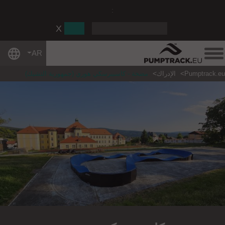
:
AR
Pumptrack.eu
الإدراك
مضخة - كاسبيرسكي هوري (جمهورية التشيك)