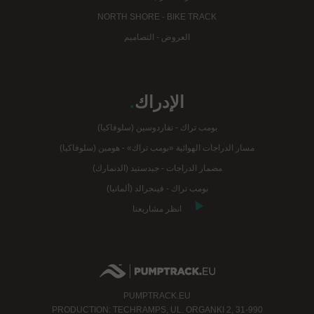
NORTH SHORE - BIKE TRACK
العروض - التصاميم
الإدراك
.
بومب تراك - تفاردوسين (سلوفاكيا)
مسار الدراجات الهوائية «بومب تراك» - هومين (سلوفاكيا)
مضمار الدراجات - جيدستيد (الدنمارك)
بومب تراك - فينجرالد (ألمانيا)
انظر مشاريعنا
PUMPTRACK.EU
PRODUCTION: TECHRAMPS, UL. ORGANKI 2, 31-990