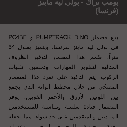
بومب تراك - بولي ليه ماينز
(فرنسا)
يقع مضمار PUMPTRACK DINO و PC4BE
في بولي ليه ماينز بفرنسا، ويتميز بطول 54
متراً. صُمم هذا المضمار لتوفير الظروف
المثالية لتطوير المهارات وتحسين تقنيات
الركوب. يتم التأكيد على تفرد هذا المضمار
المضخّي من خلال مخطط ألوانه الذي يجمع
بين اللونين الأزرق والأحمر القويين. يوفر
المضمار قيادة سلسة ومناسبة للمستخدمين
المبتدئين والمتقدمين على حد سواء، مما يجعله
وجهة محبوبة للمجتمع المحلي وعشاق