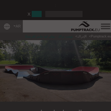
:
AR
Pumptrack.eu
الإدراك
بومب تراك - بولي ليه ماينز (فرنسا)