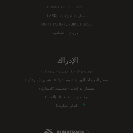
PUMPTRACK CLASSIC
مسارات الدراجات - LARIX
NORTH SHORE - BIKE TRACK
العروض - التصاميم
الإدراك
.
بومب تراك - تفاردوسين (سلوفاكيا)
مسار الدراجات الهوائية «بومب تراك» - هومين (سلوفاكيا)
مضمار الدراجات - جيدستيد (الدنمارك)
بومب تراك - فينجرالد (ألمانيا)
انظر مشاريعنا