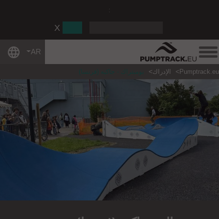
:
AR
Pumptrack.eu
الإدراك
بومبتراك - جاكيه (فرنسا)